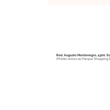
Equipe Sensus Psi
Coluni
Rod. Augusto Montenegro, 4300. Ed.
(Prédio anexo ao Parque Shopping 